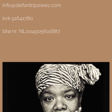
info@stefantripsiwes.com
kvk 91641780
btw nr: NL004905601B87